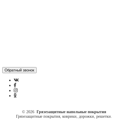
Отзывы
Политика конфиденциальности
ул. Кусковая, 20
8(499)964-52-51
84999645251@mail.ru
© 2026
Грязезащитные напольные покрытия
Грязезащитные покрытия, коврики, дорожки, решетки.