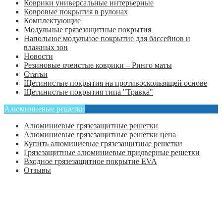
Коврики универсальные интерьерные
Ковровые покрытия в рулонах
Комплектующие
Модульные грязезащитные покрытия
Напольное модульное покрытие для бассейнов и
влажных зон
Новости
Резиновые ячеистые коврики – Ринго маты
Статьи
Щетинистые покрытия на противоскользящей основе
Щетинистые покрытия типа "Травка"
Алюминиевые решетки
Алюминиевые грязезащитные решетки
Алюминиевые грязезащитные решетки цена
Купить алюминиевые грязезащитные решетки
Грязезащитные алюминиевые придверные решетки
Входное грязезащитное покрытие EVA
Отзывы
Главная
Оформить заказ
Статьи
Контакты