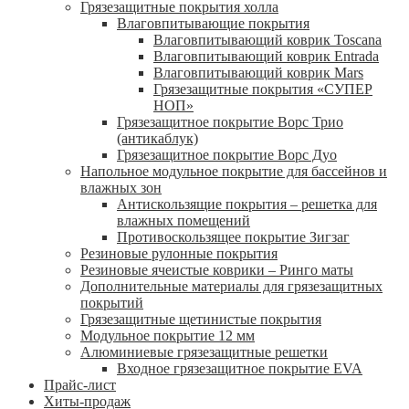
Грязезащитные покрытия холла
Влаговпитывающие покрытия
Влаговпитывающий коврик Toscana
Влаговпитывающий коврик Entrada
Влаговпитывающий коврик Mars
Грязезащитные покрытия «СУПЕР
НОП»
Грязезащитное покрытие Ворс Трио
(антикаблук)
Грязезащитное покрытие Ворс Дуо
Напольное модульное покрытие для бассейнов и
влажных зон
Антискользящие покрытия – решетка для
влажных помещений
Противоскользящее покрытие Зигзаг
Резиновые рулонные покрытия
Резиновые ячеистые коврики – Ринго маты
Дополнительные материалы для грязезащитных
покрытий
Грязезащитные щетинистые покрытия
Модульное покрытие 12 мм
Алюминиевые грязезащитные решетки
Входное грязезащитное покрытие EVA
Прайс-лист
Хиты-продаж