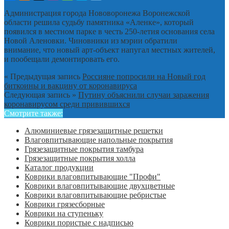
Администрация города Нововоронежа Воронежской
области решила судьбу памятника «Аленке», который
появился в местном парке в честь 250-летия основания села
Новой Аленовки. Чиновники из мэрии обратили
внимание, что новый арт-объект напугал местных жителей,
и пообещали демонтировать его.
« Предыдущая запись
Россияне попросили на Новый год
биткоины и вакцину от коронавируса
Следующая запись »
Путину объяснили случаи заражения
коронавирусом среди привившихся
Смотрите также:
Алюминиевые грязезащитные решетки
Влаговпитывающие напольные покрытия
Грязезащитные покрытия тамбура
Грязезащитные покрытия холла
Каталог продукции
Коврики влаговпитывающие "Профи"
Коврики влаговпитывающие двухцветные
Коврики влаговпитывающие ребристые
Коврики грязесборные
Коврики на ступеньку
Коврики пористые с надписью