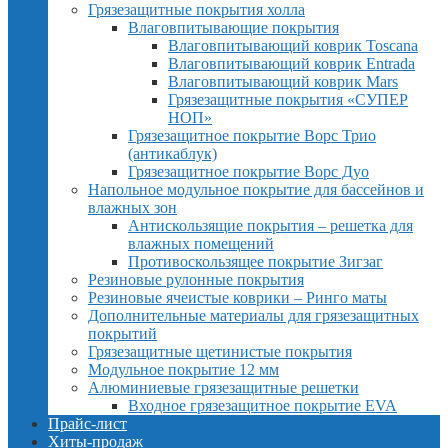
Грязезащитные покрытия холла
Влаговпитывающие покрытия
Влаговпитывающий коврик Toscana
Влаговпитывающий коврик Entrada
Влаговпитывающий коврик Mars
Грязезащитные покрытия «СУПЕР
НОП»
Грязезащитное покрытие Ворс Трио
(антикаблук)
Грязезащитное покрытие Ворс Дуо
Напольное модульное покрытие для бассейнов и
влажных зон
Антискользящие покрытия – решетка для
влажных помещений
Противоскользящее покрытие Зигзаг
Резиновые рулонные покрытия
Резиновые ячеистые коврики – Ринго маты
Дополнительные материалы для грязезащитных
покрытий
Грязезащитные щетинистые покрытия
Модульное покрытие 12 мм
Алюминиевые грязезащитные решетки
Входное грязезащитное покрытие EVA
Прайс-лист
Хиты-продаж