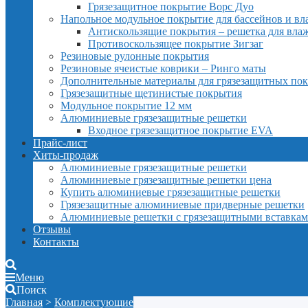
Грязезащитное покрытие Ворс Дуо
Напольное модульное покрытие для бассейнов и в
Антискользящие покрытия – решетка для вл
Противоскользящее покрытие Зигзаг
Резиновые рулонные покрытия
Резиновые ячеистые коврики – Ринго маты
Дополнительные материалы для грязезащитных по
Грязезащитные щетинистые покрытия
Модульное покрытие 12 мм
Алюминиевые грязезащитные решетки
Входное грязезащитное покрытие EVA
Прайс-лист
Хиты-продаж
Алюминиевые грязезащитные решетки
Алюминиевые грязезащитные решетки цена
Купить алюминиевые грязезащитные решетки
Грязезащитные алюминиевые придверные решетки
Алюминиевые решетки с грязезащитными вставка
Отзывы
Контакты
Меню
Поиск
Главная
>
Комплектующие