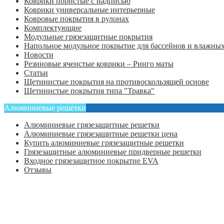
Коврики пористые с надписью
Коврики универсальные интерьерные
Ковровые покрытия в рулонах
Комплектующие
Модульные грязезащитные покрытия
Напольное модульное покрытие для бассейнов и влажных
Новости
Резиновые ячеистые коврики – Ринго маты
Статьи
Щетинистые покрытия на противоскользящей основе
Щетинистые покрытия типа "Травка"
Алюминиевые решетки
Алюминиевые грязезащитные решетки
Алюминиевые грязезащитные решетки цена
Купить алюминиевые грязезащитные решетки
Грязезащитные алюминиевые придверные решетки
Входное грязезащитное покрытие EVA
Отзывы
Главная
Оформить заказ
Статьи
Контакты
Отзывы