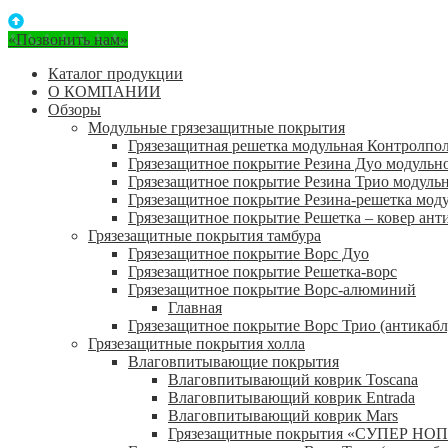
«Позвонить нам»
Каталог продукции
О КОМПАНИИ
Обзоры
Модульные грязезащитные покрытия
Грязезащитная решетка модульная Контролпо
Грязезащитное покрытие Резина Дуо модульн
Грязезащитное покрытие Резина Трио модуль
Грязезащитное покрытие Резина-решетка мод
Грязезащитное покрытие Решетка – ковер ант
Грязезащитные покрытия тамбура
Грязезащитное покрытие Ворс Дуо
Грязезащитное покрытие Решетка-ворс
Грязезащитное покрытие Ворс-алюминий
Главная
Грязезащитное покрытие Ворс Трио (антикабл
Грязезащитные покрытия холла
Влаговпитывающие покрытия
Влаговпитывающий коврик Toscana
Влаговпитывающий коврик Entrada
Влаговпитывающий коврик Mars
Грязезащитные покрытия «СУПЕР НОП