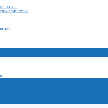
лажных зон
ажных помещений
крытий
ми