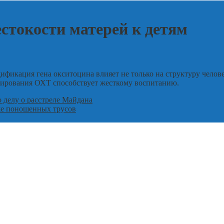
стокости матерей к детям
фикация гена окситоцина влияет не только на структуру челове
илирования ОХТ способствует жесткому воспитанию.
о делу о расстреле Майдана
аже поношенных трусов