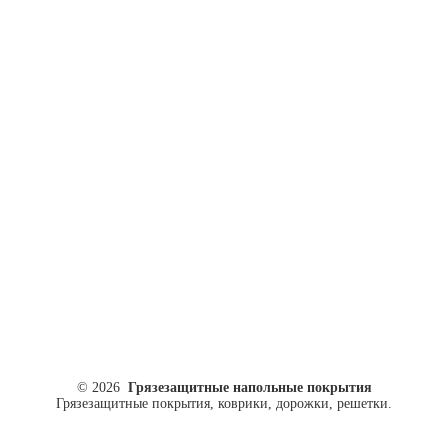
ул. Кусковая, 20
8(499)964-52-51
84999645251@mail.ru
© 2026
Грязезащитные напольные покрытия
Грязезащитные покрытия, коврики, дорожки, решетки.