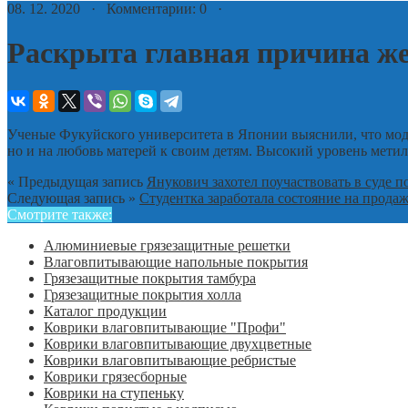
08. 12. 2020 · Комментарии: 0 ·
Раскрыта главная причина же
Ученые Фукуйского университета в Японии выяснили, что моди
но и на любовь матерей к своим детям. Высокий уровень мет
« Предыдущая запись
Янукович захотел поучаствовать в суде п
Следующая запись »
Студентка заработала состояние на прод
Смотрите также:
Алюминиевые грязезащитные решетки
Влаговпитывающие напольные покрытия
Грязезащитные покрытия тамбура
Грязезащитные покрытия холла
Каталог продукции
Коврики влаговпитывающие "Профи"
Коврики влаговпитывающие двухцветные
Коврики влаговпитывающие ребристые
Коврики грязесборные
Коврики на ступеньку