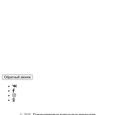
Оформить заказ
Статьи
Контакты
Отзывы
Политика конфиденциальности
ул. Кусковая, 20
8(499)964-52-51
84999645251@mail.ru
© 2026
Грязезащитные напольные покрытия