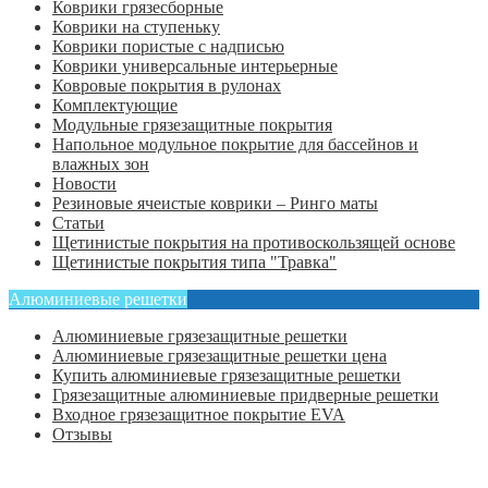
Коврики грязесборные
Коврики на ступеньку
Коврики пористые с надписью
Коврики универсальные интерьерные
Ковровые покрытия в рулонах
Комплектующие
Модульные грязезащитные покрытия
Напольное модульное покрытие для бассейнов и
влажных зон
Новости
Резиновые ячеистые коврики – Ринго маты
Статьи
Щетинистые покрытия на противоскользящей основе
Щетинистые покрытия типа "Травка"
Алюминиевые решетки
Алюминиевые грязезащитные решетки
Алюминиевые грязезащитные решетки цена
Купить алюминиевые грязезащитные решетки
Грязезащитные алюминиевые придверные решетки
Входное грязезащитное покрытие EVA
Отзывы
Главная