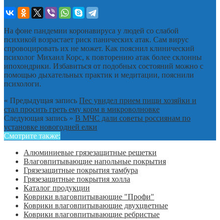
На фоне пандемии коронавируса у людей со слабой
психикой возрастает риск панических атак. Сам вирус
спровоцировать их не может. Как пояснил клинический
психолог Михаил Корс, к повторению атак более склонны
ипохондрики. Избавиться от подобных состояний можно с
помощью дыхательных практик и медитации, пояснили
психологи.
« Предыдущая запись
Пес увидел прием пищи хозяйки и
стал просить греть ему корм в микроволновке
Следующая запись »
В МЧС дали советы россиянам по
установке новогодней елки
Смотрите также:
Алюминиевые грязезащитные решетки
Влаговпитывающие напольные покрытия
Грязезащитные покрытия тамбура
Грязезащитные покрытия холла
Каталог продукции
Коврики влаговпитывающие "Профи"
Коврики влаговпитывающие двухцветные
Коврики влаговпитывающие ребристые