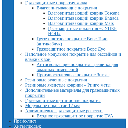
Грязезащитные покрытия холла
Влаговпитывающие покрытия
Влаговпитывающий коврик Toscana
Влаговпитывающий коврик Entrada
Влаговпитывающий коврик Mars
Грязезащитные покрытия «СУПЕР
НОП»
Грязезащитное покрытие Ворс Трио
(антикаблук)
Грязезащитное покрытие Ворс Дуо
Напольное модульное покрытие для бассейнов и
влажных зон
Антискользящие покрытия – решетка для
влажных помещений
Противоскользящее покрытие Зигзаг
Резиновые рулонные покрытия
Резиновые ячеистые коврики – Ринго маты
Дополнительные материалы для грязезащитных
покрытий
Грязезащитные щетинистые покрытия
Модульное покрытие 12 мм
Алюминиевые грязезащитные решетки
Входное грязезащитное покрытие EVA
Прайс-лист
Хиты-продаж