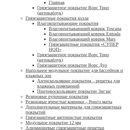
Главная
Грязезащитное покрытие Ворс Трио
(антикаблук)
Грязезащитные покрытия холла
Влаговпитывающие покрытия
Влаговпитывающий коврик Toscana
Влаговпитывающий коврик Entrada
Влаговпитывающий коврик Mars
Грязезащитные покрытия «СУПЕР
НОП»
Грязезащитное покрытие Ворс Трио
(антикаблук)
Грязезащитное покрытие Ворс Дуо
Напольное модульное покрытие для бассейнов и
влажных зон
Антискользящие покрытия – решетка для
влажных помещений
Противоскользящее покрытие Зигзаг
Резиновые рулонные покрытия
Резиновые ячеистые коврики – Ринго маты
Дополнительные материалы для грязезащитных
покрытий
Грязезащитные щетинистые покрытия
Модульное покрытие 12 мм
Алюминиевые грязезащитные решетки