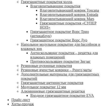
Грязезащитные покрытия холла
Влаговпитывающие покрытия
Влаговпитывающий коврик Toscana
Влаговпитывающий коврик Entrada
Влаговпитывающий коврик Mars
Грязезащитные покрытия «СУПЕР
НОП»
Грязезащитное покрытие Ворс Трио
(антикаблук)
Грязезащитное покрытие Ворс Дуо
Напольное модульное покрытие для бассейнов и
влажных зон
Антискользящие покрытия – решетка для
влажных помещений
Противоскользящее покрытие Зигзаг
Резиновые рулонные покрытия
Резиновые ячеистые коврики – Ринго маты
Дополнительные материалы для грязезащитных
покрытий
Грязезащитные щетинистые покрытия
Модульное покрытие 12 мм
Алюминиевые грязезащитные решетки
Входное грязезащитное покрытие EVA
Прайс-лист
Хиты-продаж