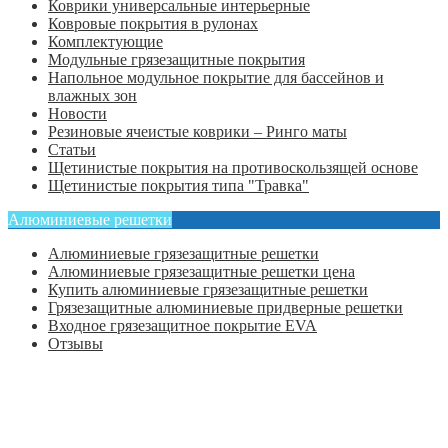
Коврики универсальные интерьерные
Ковровые покрытия в рулонах
Комплектующие
Модульные грязезащитные покрытия
Напольное модульное покрытие для бассейнов и
влажных зон
Новости
Резиновые ячеистые коврики – Ринго маты
Статьи
Щетинистые покрытия на противоскользящей основе
Щетинистые покрытия типа "Травка"
Алюминиевые решетки
Алюминиевые грязезащитные решетки
Алюминиевые грязезащитные решетки цена
Купить алюминиевые грязезащитные решетки
Грязезащитные алюминиевые придверные решетки
Входное грязезащитное покрытие EVA
Отзывы
Главная
Оформить заказ
Статьи
Контакты