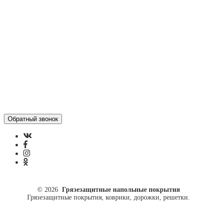
Отзывы
Политика конфиденциальности
ул. Кусковая, 20
8(499)964-52-51
84999645251@mail.ru
© 2026
Грязезащитные напольные покрытия
Грязезащитные покрытия, коврики, дорожки, решетки.