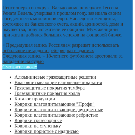
Пенсионерка из округа Вальдсольмс немецкого Гессена
Рената Ведель, умершая в прошлом году, завещала своим
соседям шесть миллионов евро. Наследство женщины,
состоящее из банковского счета, акций, ценностей, дома и
имущества, получат жители ее общины. Муж женщины
при жизни добился больших успехов на фондовой бирже.
« Предыдущая запись
Россиянам разрешат использовать
небольшие петарды и фейерверки в зданиях
Следующая запись »
18-летнего футболиста арестовали за
нападение на судью
Смотрите также:
Алюминиевые грязезащитные решетки
Влаговпитывающие напольные покрытия
Грязезащитные покрытия тамбура
Грязезащитные покрытия холла
Каталог продукции
Коврики влаговпитывающие "Профи"
Коврики влаговпитывающие двухцветные
Коврики влаговпитывающие ребристые
Коврики грязесборные
Коврики на ступеньку
Коврики пористые с надписью