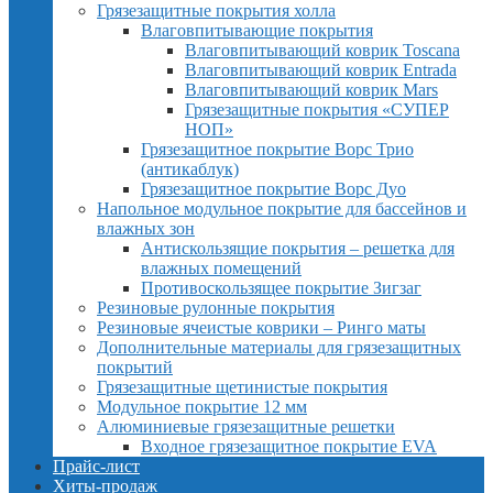
Грязезащитные покрытия холла
Влаговпитывающие покрытия
Влаговпитывающий коврик Toscana
Влаговпитывающий коврик Entrada
Влаговпитывающий коврик Mars
Грязезащитные покрытия «СУПЕР
НОП»
Грязезащитное покрытие Ворс Трио
(антикаблук)
Грязезащитное покрытие Ворс Дуо
Напольное модульное покрытие для бассейнов и
влажных зон
Антискользящие покрытия – решетка для
влажных помещений
Противоскользящее покрытие Зигзаг
Резиновые рулонные покрытия
Резиновые ячеистые коврики – Ринго маты
Дополнительные материалы для грязезащитных
покрытий
Грязезащитные щетинистые покрытия
Модульное покрытие 12 мм
Алюминиевые грязезащитные решетки
Входное грязезащитное покрытие EVA
Прайс-лист
Хиты-продаж