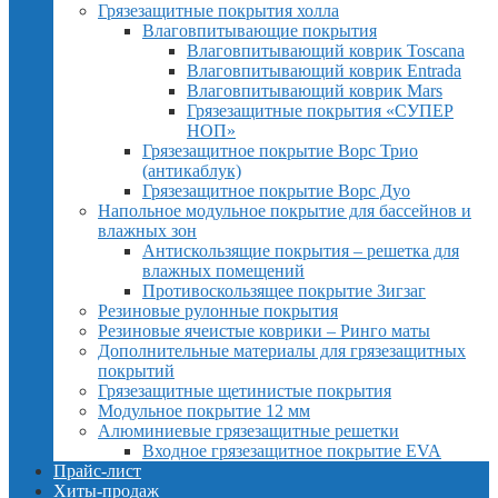
Грязезащитные покрытия холла
Влаговпитывающие покрытия
Влаговпитывающий коврик Toscana
Влаговпитывающий коврик Entrada
Влаговпитывающий коврик Mars
Грязезащитные покрытия «СУПЕР
НОП»
Грязезащитное покрытие Ворс Трио
(антикаблук)
Грязезащитное покрытие Ворс Дуо
Напольное модульное покрытие для бассейнов и
влажных зон
Антискользящие покрытия – решетка для
влажных помещений
Противоскользящее покрытие Зигзаг
Резиновые рулонные покрытия
Резиновые ячеистые коврики – Ринго маты
Дополнительные материалы для грязезащитных
покрытий
Грязезащитные щетинистые покрытия
Модульное покрытие 12 мм
Алюминиевые грязезащитные решетки
Входное грязезащитное покрытие EVA
Прайс-лист
Хиты-продаж