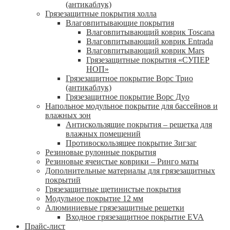
(антикаблук)
Грязезащитные покрытия холла
Влаговпитывающие покрытия
Влаговпитывающий коврик Toscana
Влаговпитывающий коврик Entrada
Влаговпитывающий коврик Mars
Грязезащитные покрытия «СУПЕР
НОП»
Грязезащитное покрытие Ворс Трио
(антикаблук)
Грязезащитное покрытие Ворс Дуо
Напольное модульное покрытие для бассейнов и
влажных зон
Антискользящие покрытия – решетка для
влажных помещений
Противоскользящее покрытие Зигзаг
Резиновые рулонные покрытия
Резиновые ячеистые коврики – Ринго маты
Дополнительные материалы для грязезащитных
покрытий
Грязезащитные щетинистые покрытия
Модульное покрытие 12 мм
Алюминиевые грязезащитные решетки
Входное грязезащитное покрытие EVA
Прайс-лист