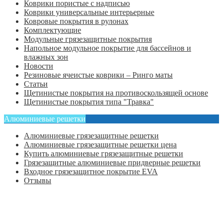
Коврики пористые с надписью
Коврики универсальные интерьерные
Ковровые покрытия в рулонах
Комплектующие
Модульные грязезащитные покрытия
Напольное модульное покрытие для бассейнов и
влажных зон
Новости
Резиновые ячеистые коврики – Ринго маты
Статьи
Щетинистые покрытия на противоскользящей основе
Щетинистые покрытия типа "Травка"
Алюминиевые решетки
Алюминиевые грязезащитные решетки
Алюминиевые грязезащитные решетки цена
Купить алюминиевые грязезащитные решетки
Грязезащитные алюминиевые придверные решетки
Входное грязезащитное покрытие EVA
Отзывы
Главная
Оформить заказ
Статьи