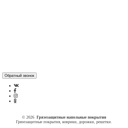
Контакты
Отзывы
Политика конфиденциальности
ул. Кусковая, 20
8(499)964-52-51
84999645251@mail.ru
© 2026
Грязезащитные напольные покрытия
Грязезащитные покрытия, коврики, дорожки, решетки.