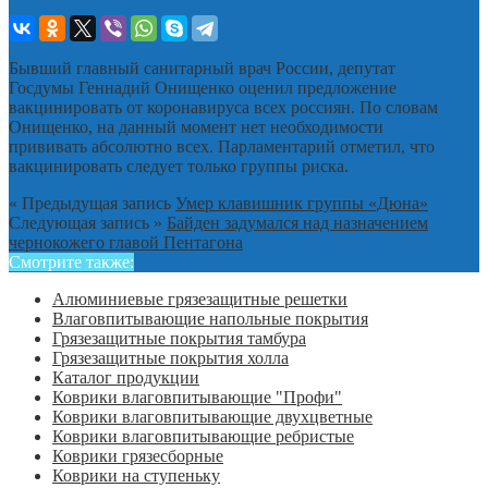
Бывший главный санитарный врач России, депутат
Госдумы Геннадий Онищенко оценил предложение
вакцинировать от коронавируса всех россиян. По словам
Онищенко, на данный момент нет необходимости
прививать абсолютно всех. Парламентарий отметил, что
вакцинировать следует только группы риска.
« Предыдущая запись
Умер клавишник группы «Дюна»
Следующая запись »
Байден задумался над назначением
чернокожего главой Пентагона
Смотрите также:
Алюминиевые грязезащитные решетки
Влаговпитывающие напольные покрытия
Грязезащитные покрытия тамбура
Грязезащитные покрытия холла
Каталог продукции
Коврики влаговпитывающие "Профи"
Коврики влаговпитывающие двухцветные
Коврики влаговпитывающие ребристые
Коврики грязесборные
Коврики на ступеньку