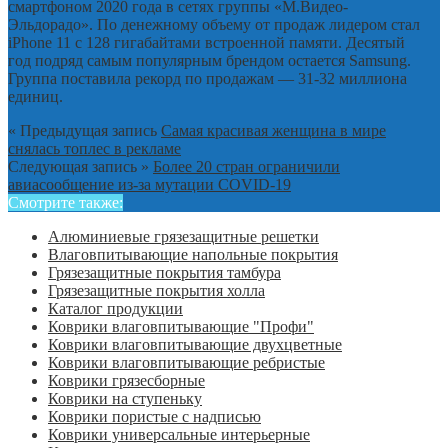
смартфоном 2020 года в сетях группы «М.Видео-
Эльдорадо». По денежному объему от продаж лидером стал
iPhone 11 с 128 гигабайтами встроенной памяти. Десятый
год подряд самым популярным брендом остается Samsung.
Группа поставила рекорд по продажам — 31-32 миллиона
единиц.
« Предыдущая запись
Самая красивая женщина в мире
снялась топлес в рекламе
Следующая запись »
Более 20 стран ограничили
авиасообщение из-за мутации COVID-19
Смотрите также:
Алюминиевые грязезащитные решетки
Влаговпитывающие напольные покрытия
Грязезащитные покрытия тамбура
Грязезащитные покрытия холла
Каталог продукции
Коврики влаговпитывающие "Профи"
Коврики влаговпитывающие двухцветные
Коврики влаговпитывающие ребристые
Коврики грязесборные
Коврики на ступеньку
Коврики пористые с надписью
Коврики универсальные интерьерные