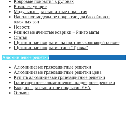
Ковровые покрытия в рулонах
Комплектующие
Модульные грязезащитные покрытия
Напольное модульное покрытие для бассейнов и
влажных зон
Новости
Резиновые ячеистые коврики – Ринго маты
Статьи
Щетинистые покрытия на противоскользящей основе
Щетинистые покрытия типа "Травка"
Алюминиевые решетки
Алюминиевые грязезащитные решетки
Алюминиевые грязезащитные решетки цена
Купить алюминиевые грязезащитные решетки
Грязезащитные алюминиевые придверные решетки
Входное грязезащитное покрытие EVA
Отзывы
Главная
Оформить заказ
Статьи
Контакты
Отзывы