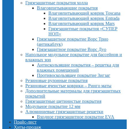
Грязезащитные покрытия холла
Влаговпитывающие покрытия
Влаговпитывающий коврик Toscana
Влаговпитывающий коврик Entrada
Влаговпитывающий коврик Mars
Грязезащитные покрытия «СУПЕР
НОП»
Грязезащитное покрытие Ворс Трио
(антикаблук)
Грязезащитное покрытие Ворс Дуо
Напольное модульное покрытие для бассейнов и
влажных зон
Антискользящие покрытия – решетка для
влажных помещений
Противоскользящее покрытие Зигзаг
Резиновые рулонные покрытия
Резиновые ячеистые коврики – Ринго маты
Дополнительные материалы для грязезащитных
покрытий
Грязезащитные щетинистые покрытия
Модульное покрытие 12 мм
Алюминиевые грязезащитные решетки
Входное грязезащитное покрытие EVA
Прайс-лист
Хиты-продаж