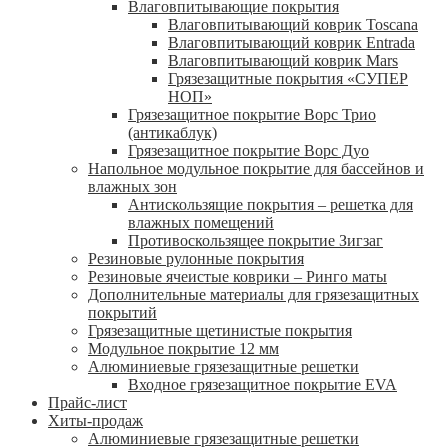
Влаговпитывающие покрытия
Влаговпитывающий коврик Toscana
Влаговпитывающий коврик Entrada
Влаговпитывающий коврик Mars
Грязезащитные покрытия «СУПЕР
НОП»
Грязезащитное покрытие Ворс Трио
(антикаблук)
Грязезащитное покрытие Ворс Дуо
Напольное модульное покрытие для бассейнов и
влажных зон
Антискользящие покрытия – решетка для
влажных помещений
Противоскользящее покрытие Зигзаг
Резиновые рулонные покрытия
Резиновые ячеистые коврики – Ринго маты
Дополнительные материалы для грязезащитных
покрытий
Грязезащитные щетинистые покрытия
Модульное покрытие 12 мм
Алюминиевые грязезащитные решетки
Входное грязезащитное покрытие EVA
Прайс-лист
Хиты-продаж
Алюминиевые грязезащитные решетки