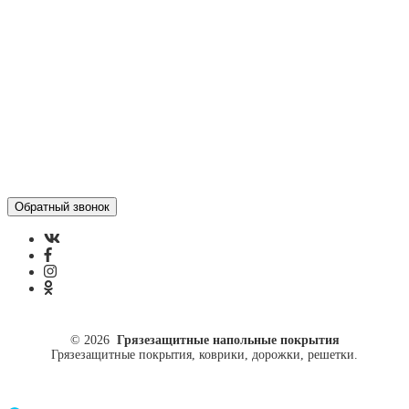
Политика конфиденциальности
ул. Кусковая, 20
8(499)964-52-51
84999645251@mail.ru
© 2026
Грязезащитные напольные покрытия
Грязезащитные покрытия, коврики, дорожки, решетки.