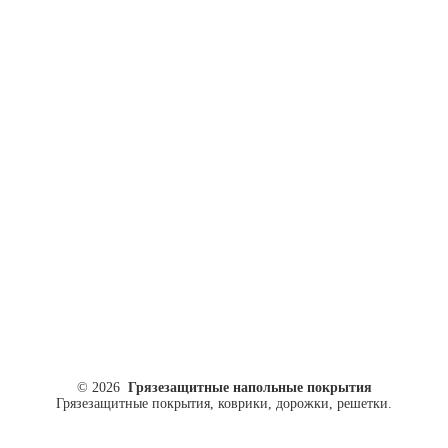
ул. Кусковая, 20
8(499)964-52-51
84999645251@mail.ru
© 2026
Грязезащитные напольные покрытия
Грязезащитные покрытия, коврики, дорожки, решетки.