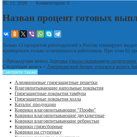
01. 12. 2020 · Комментарии: 0 ·
Назван процент готовых выпл
Только 13 процентов работодателей в России планируют выдать
премировать только отличившихся работников. При этом 62 пр
« Предыдущая запись
Девушка узнала скрываемую родителями 
Следующая запись »
Американский бизнес отказался верить Б
Смотрите также:
Алюминиевые грязезащитные решетки
Влаговпитывающие напольные покрытия
Грязезащитные покрытия тамбура
Грязезащитные покрытия холла
Каталог продукции
Коврики влаговпитывающие "Профи"
Коврики влаговпитывающие двухцветные
Коврики влаговпитывающие ребристые
Коврики грязесборные
Коврики на ступеньку