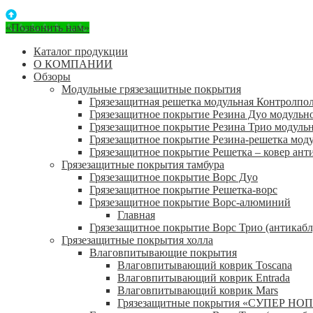
«Позвонить нам»
Каталог продукции
О КОМПАНИИ
Обзоры
Модульные грязезащитные покрытия
Грязезащитная решетка модульная Контролпо
Грязезащитное покрытие Резина Дуо модульн
Грязезащитное покрытие Резина Трио модуль
Грязезащитное покрытие Резина-решетка мод
Грязезащитное покрытие Решетка – ковер ант
Грязезащитные покрытия тамбура
Грязезащитное покрытие Ворс Дуо
Грязезащитное покрытие Решетка-ворс
Грязезащитное покрытие Ворс-алюминий
Главная
Грязезащитное покрытие Ворс Трио (антикабл
Грязезащитные покрытия холла
Влаговпитывающие покрытия
Влаговпитывающий коврик Toscana
Влаговпитывающий коврик Entrada
Влаговпитывающий коврик Mars
Грязезащитные покрытия «СУПЕР НОП