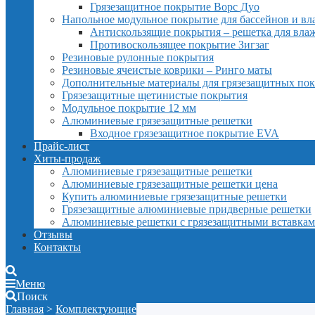
Грязезащитное покрытие Ворс Дуо
Напольное модульное покрытие для бассейнов и в
Антискользящие покрытия – решетка для вл
Противоскользящее покрытие Зигзаг
Резиновые рулонные покрытия
Резиновые ячеистые коврики – Ринго маты
Дополнительные материалы для грязезащитных по
Грязезащитные щетинистые покрытия
Модульное покрытие 12 мм
Алюминиевые грязезащитные решетки
Входное грязезащитное покрытие EVA
Прайс-лист
Хиты-продаж
Алюминиевые грязезащитные решетки
Алюминиевые грязезащитные решетки цена
Купить алюминиевые грязезащитные решетки
Грязезащитные алюминиевые придверные решетки
Алюминиевые решетки с грязезащитными вставка
Отзывы
Контакты
Меню
Поиск
Главная
>
Комплектующие