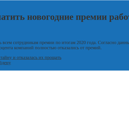
атить новогодние премии рабо
 всем сотрудникам премии по итогам 2020 года. Согласно данны
оцента компаний полностью отказались от премий.
тайну и отказалась их прощать
айдену