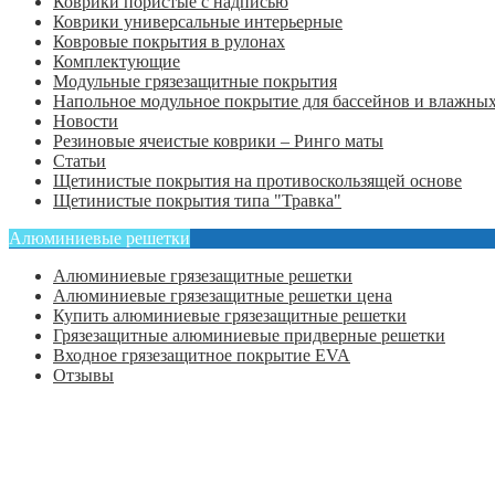
Коврики пористые с надписью
Коврики универсальные интерьерные
Ковровые покрытия в рулонах
Комплектующие
Модульные грязезащитные покрытия
Напольное модульное покрытие для бассейнов и влажных
Новости
Резиновые ячеистые коврики – Ринго маты
Статьи
Щетинистые покрытия на противоскользящей основе
Щетинистые покрытия типа "Травка"
Алюминиевые решетки
Алюминиевые грязезащитные решетки
Алюминиевые грязезащитные решетки цена
Купить алюминиевые грязезащитные решетки
Грязезащитные алюминиевые придверные решетки
Входное грязезащитное покрытие EVA
Отзывы
Главная
Оформить заказ
Статьи
Контакты
Отзывы