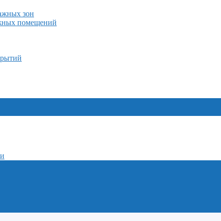
лажных зон
ажных помещений
крытий
ми