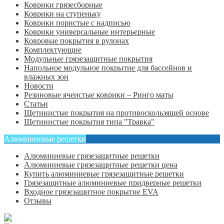
Коврики грязесборные
Коврики на ступеньку
Коврики пористые с надписью
Коврики универсальные интерьерные
Ковровые покрытия в рулонах
Комплектующие
Модульные грязезащитные покрытия
Напольное модульное покрытие для бассейнов и
влажных зон
Новости
Резиновые ячеистые коврики – Ринго маты
Статьи
Щетинистые покрытия на противоскользящей основе
Щетинистые покрытия типа "Травка"
Алюминиевые решетки
Алюминиевые грязезащитные решетки
Алюминиевые грязезащитные решетки цена
Купить алюминиевые грязезащитные решетки
Грязезащитные алюминиевые придверные решетки
Входное грязезащитное покрытие EVA
Отзывы