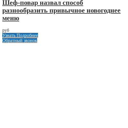
Шеф-повар назвал способ
разнообразить привычное новогоднее
меню
руб
Узнать Подробнее
Обратный звонок
Главная
Оформить заказ
Статьи
Контакты
Отзывы
Политика конфиденциальности
ул. Кусковая, 20
8(499)964-52-51
84999645251@mail.ru