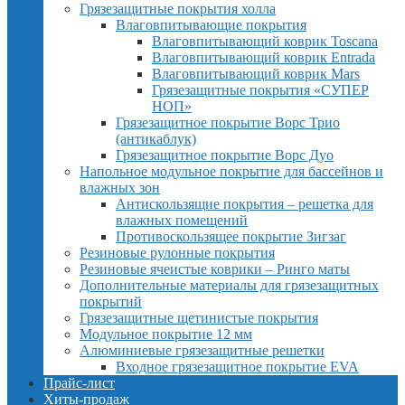
Грязезащитные покрытия холла
Влаговпитывающие покрытия
Влаговпитывающий коврик Toscana
Влаговпитывающий коврик Entrada
Влаговпитывающий коврик Mars
Грязезащитные покрытия «СУПЕР
НОП»
Грязезащитное покрытие Ворс Трио
(антикаблук)
Грязезащитное покрытие Ворс Дуо
Напольное модульное покрытие для бассейнов и
влажных зон
Антискользящие покрытия – решетка для
влажных помещений
Противоскользящее покрытие Зигзаг
Резиновые рулонные покрытия
Резиновые ячеистые коврики – Ринго маты
Дополнительные материалы для грязезащитных
покрытий
Грязезащитные щетинистые покрытия
Модульное покрытие 12 мм
Алюминиевые грязезащитные решетки
Входное грязезащитное покрытие EVA
Прайс-лист
Хиты-продаж