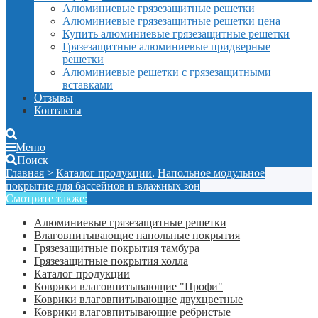
Алюминиевые грязезащитные решетки
Алюминиевые грязезащитные решетки цена
Купить алюминиевые грязезащитные решетки
Грязезащитные алюминиевые придверные
решетки
Алюминиевые решетки с грязезащитными
вставками
Отзывы
Контакты
Меню
Поиск
Главная
>
Каталог продукции
,
Напольное модульное
покрытие для бассейнов и влажных зон
Смотрите также:
Алюминиевые грязезащитные решетки
Влаговпитывающие напольные покрытия
Грязезащитные покрытия тамбура
Грязезащитные покрытия холла
Каталог продукции
Коврики влаговпитывающие "Профи"
Коврики влаговпитывающие двухцветные
Коврики влаговпитывающие ребристые