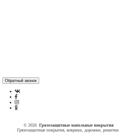
Контакты
Отзывы
Политика конфиденциальности
ул. Кусковая, 20
8(499)964-52-51
84999645251@mail.ru
© 2026
Грязезащитные напольные покрытия
Грязезащитные покрытия, коврики, дорожки, решетки.