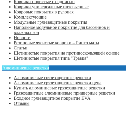
Коврики пористые с надписью
Коврики универсальные интерьерные
Ковровые покрытия в рулонах
Комплектующие
Модульные грязезащитные покрытия
Напольное модульное покрытие для бассейнов и
влажных зон
Новости
Резиновые ячеистые коврики – Ринго маты
Статьи
Щетинистые покрытия на противоскользящей основе
Щетинистые покрытия типа "Травка"
Алюминиевые решетки
Алюминиевые грязезащитные решетки
Алюминиевые грязезащитные решетки цена
Купить алюминиевые грязезащитные решетки
Грязезащитные алюминиевые придверные решетки
Входное грязезащитное покрытие EVA
Отзывы
Главная
Оформить заказ
Статьи