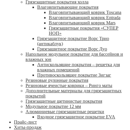
Грязезащитные покрытия холла
Влаговпитывающие покрытия
Влаговпитывающий коврик Toscana
Влаговпитывающий коврик Entrada
Влаговпитывающий коврик Mars
Грязезащитные покрытия «СУПЕР
НОП»
Грязезащитное покрытие Ворс Трио
(антикаблук)
Грязезащитное покрытие Ворс Дуо
Напольное модульное покрытие для бассейнов и
влажных зон
Антискользящие покрытия – решетка для
влажных помещений
Противоскользящее покрытие Зигзаг
Резиновые рулонные покрытия
Резиновые ячеистые коврики – Ринго маты
Дополнительные материалы для грязезащитных
покрытий
Грязезащитные щетинистые покрытия
Модульное покрытие 12 мм
Алюминиевые грязезащитные решетки
Входное грязезащитное покрытие EVA
Прайс-лист
Хиты-продаж