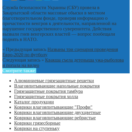
Служба безопасности Украины (СБУ) провела в
Закарпатской области массовые обыски в местном
благотворительном фонде, проверяя информацию о
причастности венгров к деятельности, направленной на
нарушение государственного суверенитета. Действия
вызвали гнев венгерских властей — вопрос пообещали
поднять в НАТО.
« Предыдущая запись
Названы три сценария проведения
Евро-2020 по футболу
Следующая запись »
Квакша съела детеныша ужа-рыболова
и попала на видео
Смотрите также:
Алюминиевые грязезащитные решетки
Влаговпитывающие напольные покрытия
Грязезащитные покрытия тамбура
Грязезащитные покрытия холла
Каталог продукции
Коврики влаговпитывающие "Профи"
Коврики влаговпитывающие двухцветные
Коврики влаговпитывающие ребристые
Коврики грязесборные
Коврики на ступеньку