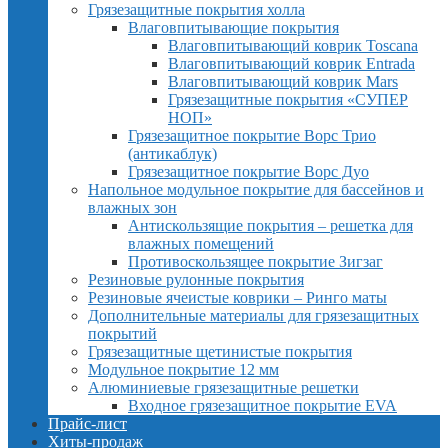
Грязезащитные покрытия холла
Влаговпитывающие покрытия
Влаговпитывающий коврик Toscana
Влаговпитывающий коврик Entrada
Влаговпитывающий коврик Mars
Грязезащитные покрытия «СУПЕР
НОП»
Грязезащитное покрытие Ворс Трио
(антикаблук)
Грязезащитное покрытие Ворс Дуо
Напольное модульное покрытие для бассейнов и
влажных зон
Антискользящие покрытия – решетка для
влажных помещений
Противоскользящее покрытие Зигзаг
Резиновые рулонные покрытия
Резиновые ячеистые коврики – Ринго маты
Дополнительные материалы для грязезащитных
покрытий
Грязезащитные щетинистые покрытия
Модульное покрытие 12 мм
Алюминиевые грязезащитные решетки
Входное грязезащитное покрытие EVA
Прайс-лист
Хиты-продаж