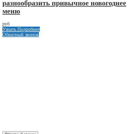
разнообразить привычное новогоднее
меню
руб
Узнать Подробнее
Обратный звонок
Главная
Оформить заказ
Статьи
Контакты
Отзывы
Политика конфиденциальности
ул. Кусковая, 20
8(499)964-52-51
84999645251@mail.ru