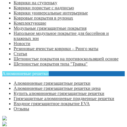
Коврики на ступеньку
Коврики пористые с надписью
Коврики универсальные интерьерные
Ковровые покрытия в рулонах
Комплектующие
Модульные грязезащитные покрытия
Напольное модульное покрытие для бассейнов и
влажных зон
Новости
Резиновые ячеистые коврики – Ринго маты
Статьи
Щетинистые покрытия на противоскользящей основе
Щетинистые покрытия типа "Травка"
Алюминиевые решетки
Алюминиевые грязезащитные решетки
Алюминиевые грязезащитные решетки цена
Купить алюминиевые грязезащитные решетки
Грязезащитные алюминиевые придверные решетки
Входное грязезащитное покрытие EVA
Отзывы