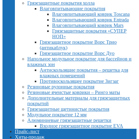
Грязезащитные покрытия холла
Влаговпитывающие покрытия
Влаговпитывающий коврик Toscana
Влаговпитывающий коврик Entrada
Влаговпитывающий коврик Mars
Грязезащитные покрытия «СУПЕР
НОП»
Грязезащитное покрытие Ворс Трио
(антикаблук)
Грязезащитное покрытие Ворс Дуо
Напольное модульное покрытие для бассейнов и
влажных зон
Антискользящие покрытия – решетка для
влажных помещений
Противоскользящее покрытие Зигзаг
Резиновые рулонные покрытия
Резиновые ячеистые коврики – Ринго маты
Дополнительные материалы для грязезащитных
покрытий
Грязезащитные щетинистые покрытия
Модульное покрытие 12 мм
Алюминиевые грязезащитные решетки
Входное грязезащитное покрытие EVA
Прайс-лист
Хиты-продаж