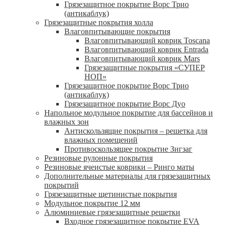
Грязезащитное покрытие Ворс Трио
(антикаблук)
Грязезащитные покрытия холла
Влаговпитывающие покрытия
Влаговпитывающий коврик Toscana
Влаговпитывающий коврик Entrada
Влаговпитывающий коврик Mars
Грязезащитные покрытия «СУПЕР
НОП»
Грязезащитное покрытие Ворс Трио
(антикаблук)
Грязезащитное покрытие Ворс Дуо
Напольное модульное покрытие для бассейнов и
влажных зон
Антискользящие покрытия – решетка для
влажных помещений
Противоскользящее покрытие Зигзаг
Резиновые рулонные покрытия
Резиновые ячеистые коврики – Ринго маты
Дополнительные материалы для грязезащитных
покрытий
Грязезащитные щетинистые покрытия
Модульное покрытие 12 мм
Алюминиевые грязезащитные решетки
Входное грязезащитное покрытие EVA