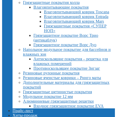
Грязезащитные покрытия холла
Влаговпитывающие покрытия
Влаговпитывающий коврик Toscana
Влаговпитывающий коврик Entrada
Влаговпитывающий коврик Mars
Грязезащитные покрытия «СУПЕР
НОП»
Грязезащитное покрытие Ворс Трио
(антикаблук)
Грязезащитное покрытие Ворс Дуо
Напольное модульное покрытие для бассейнов и
влажных зон
Антискользящие покрытия – решетка для
влажных помещений
Противоскользящее покрытие Зигзаг
Резиновые рулонные покрытия
Резиновые ячеистые коврики – Ринго маты
Дополнительные материалы для грязезащитных
покрытий
Грязезащитные щетинистые покрытия
Модульное покрытие 12 мм
Алюминиевые грязезащитные решетки
Входное грязезащитное покрытие EVA
Прайс-лист
Хиты-продаж