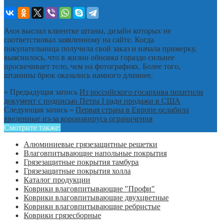
Asos выслал клиентке штаны, дизайн которых не
соответствовал заявленному на сайте. Когда
покупательница получила свой заказ и начала примерку,
выяснилось, что в жизни обновка гораздо сильнее
просвечивает тело, чем на фотографиях. Более того,
штанины брюк оказались намного длиннее.
« Предыдущая запись
Из российского госархива похитили
документ с подписью Петра I ради продажи в США
Следующая запись »
Первая страна в Европе ослабила
введенные из-за коронавируса ограничения
Смотрите также:
Алюминиевые грязезащитные решетки
Влаговпитывающие напольные покрытия
Грязезащитные покрытия тамбура
Грязезащитные покрытия холла
Каталог продукции
Коврики влаговпитывающие "Профи"
Коврики влаговпитывающие двухцветные
Коврики влаговпитывающие ребристые
Коврики грязесборные