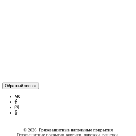
Статьи
Контакты
Отзывы
Политика конфиденциальности
ул. Кусковая, 20
8(499)964-52-51
84999645251@mail.ru
© 2026
Грязезащитные напольные покрытия
Грязезащитные покрытия, коврики, дорожки, решетки.