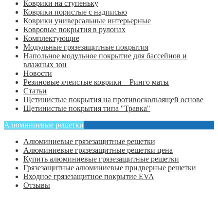
Коврики на ступеньку
Коврики пористые с надписью
Коврики универсальные интерьерные
Ковровые покрытия в рулонах
Комплектующие
Модульные грязезащитные покрытия
Напольное модульное покрытие для бассейнов и
влажных зон
Новости
Резиновые ячеистые коврики – Ринго маты
Статьи
Щетинистые покрытия на противоскользящей основе
Щетинистые покрытия типа "Травка"
Алюминиевые решетки
Алюминиевые грязезащитные решетки
Алюминиевые грязезащитные решетки цена
Купить алюминиевые грязезащитные решетки
Грязезащитные алюминиевые придверные решетки
Входное грязезащитное покрытие EVA
Отзывы
Главная
Оформить заказ