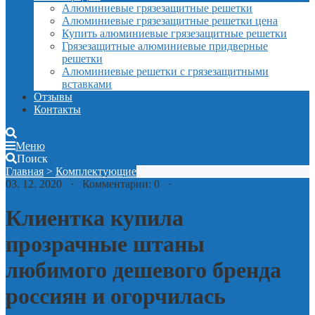
Алюминиевые грязезащитные решетки
Алюминиевые грязезащитные решетки цена
Купить алюминиевые грязезащитные решетки
Грязезащитные алюминиевые придверные
решетки
Алюминиевые решетки с грязезащитными
вставками
Отзывы
Контакты
Меню
Поиск
Главная
>
Комплектующие
03. 12. 2020 · Комментарии: 0 ·
Клиентка купила
прозрачные штаны
любимого дешевого бренда
россиян и огорчилась