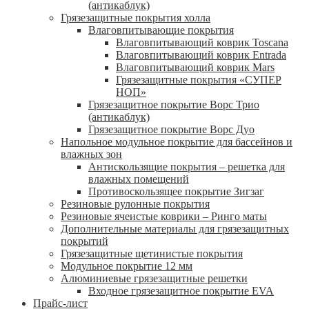
(антикаблук)
Грязезащитные покрытия холла
Влаговпитывающие покрытия
Влаговпитывающий коврик Toscana
Влаговпитывающий коврик Entrada
Влаговпитывающий коврик Mars
Грязезащитные покрытия «СУПЕР
НОП»
Грязезащитное покрытие Ворс Трио
(антикаблук)
Грязезащитное покрытие Ворс Дуо
Напольное модульное покрытие для бассейнов и
влажных зон
Антискользящие покрытия – решетка для
влажных помещений
Противоскользящее покрытие Зигзаг
Резиновые рулонные покрытия
Резиновые ячеистые коврики – Ринго маты
Дополнительные материалы для грязезащитных
покрытий
Грязезащитные щетинистые покрытия
Модульное покрытие 12 мм
Алюминиевые грязезащитные решетки
Входное грязезащитное покрытие EVA
Прайс-лист