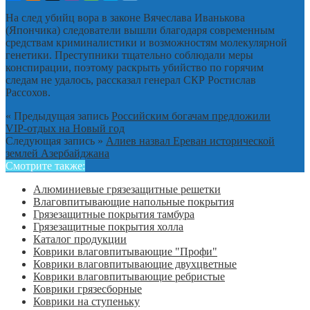
На след убийц вора в законе Вячеслава Иванькова
(Япончика) следователи вышли благодаря современным
средствам криминалистики и возможностям молекулярной
генетики. Преступники тщательно соблюдали меры
конспирации, поэтому раскрыть убийство по горячим
следам не удалось, рассказал генерал СКР Ростислав
Рассохов.
« Предыдущая запись
Российским богачам предложили
VIP-отдых на Новый год
Следующая запись »
Алиев назвал Ереван исторической
землей Азербайджана
Смотрите также:
Алюминиевые грязезащитные решетки
Влаговпитывающие напольные покрытия
Грязезащитные покрытия тамбура
Грязезащитные покрытия холла
Каталог продукции
Коврики влаговпитывающие "Профи"
Коврики влаговпитывающие двухцветные
Коврики влаговпитывающие ребристые
Коврики грязесборные
Коврики на ступеньку