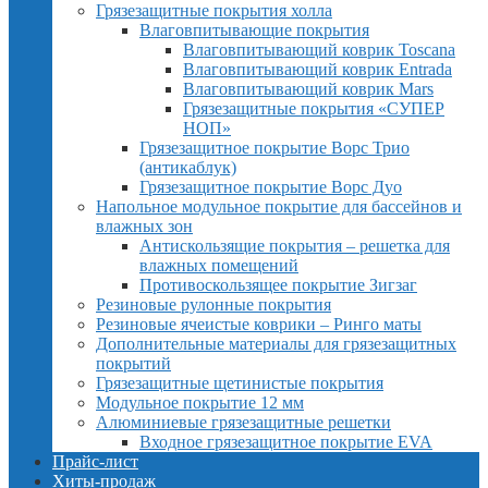
Грязезащитные покрытия холла
Влаговпитывающие покрытия
Влаговпитывающий коврик Toscana
Влаговпитывающий коврик Entrada
Влаговпитывающий коврик Mars
Грязезащитные покрытия «СУПЕР
НОП»
Грязезащитное покрытие Ворс Трио
(антикаблук)
Грязезащитное покрытие Ворс Дуо
Напольное модульное покрытие для бассейнов и
влажных зон
Антискользящие покрытия – решетка для
влажных помещений
Противоскользящее покрытие Зигзаг
Резиновые рулонные покрытия
Резиновые ячеистые коврики – Ринго маты
Дополнительные материалы для грязезащитных
покрытий
Грязезащитные щетинистые покрытия
Модульное покрытие 12 мм
Алюминиевые грязезащитные решетки
Входное грязезащитное покрытие EVA
Прайс-лист
Хиты-продаж