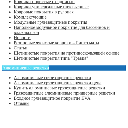
Коврики пористые с надписью
Коврики универсальные интерьерные
Ковровые покрытия в рулонах
Комплектующие
Модульные грязезащитные покрытия
Напольное модульное покрытие для бассейнов и
влажных зон
Новости
Резиновые ячеистые коврики – Ринго маты
Статьи
Щетинистые покрытия на противоскользящей основе
Щетинистые покрытия типа "Травка"
Алюминиевые решетки
Алюминиевые грязезащитные решетки
Алюминиевые грязезащитные решетки цена
Купить алюминиевые грязезащитные решетки
Грязезащитные алюминиевые придверные решетки
Входное грязезащитное покрытие EVA
Отзывы
Главная
Оформить заказ
Статьи