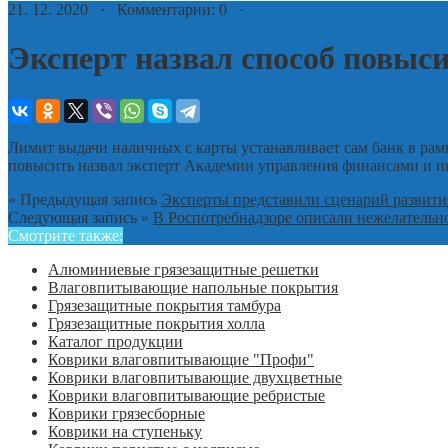
21. 12. 2020 · Комментарии: 0 ·
Эксперт назвал способ повыс
Лимит выдачи наличных с карты устанавливает сам банк в рамк
повысить назвал эксперт Академии управления финансами и ин
« Предыдущая запись
Эксперты представили сценарий развити
Следующая запись »
В Роспотребнадзоре описали нежелательн
Смотрите также:
Алюминиевые грязезащитные решетки
Влаговпитывающие напольные покрытия
Грязезащитные покрытия тамбура
Грязезащитные покрытия холла
Каталог продукции
Коврики влаговпитывающие "Профи"
Коврики влаговпитывающие двухцветные
Коврики влаговпитывающие ребристые
Коврики грязесборные
Коврики на ступеньку