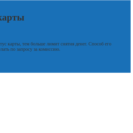
 карты
тус карты, тем больше лимит снятия денег. Способ его
ать по запросу за комиссию.