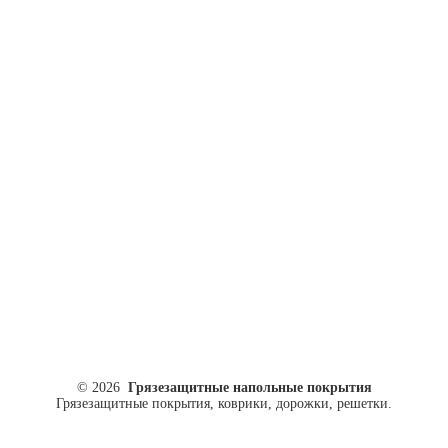
ул. Кусковая, 20
8(499)964-52-51
84999645251@mail.ru
© 2026
Грязезащитные напольные покрытия
Грязезащитные покрытия, коврики, дорожки, решетки.