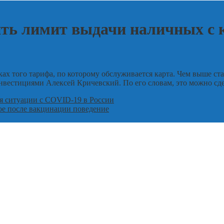
ить лимит выдачи наличных с
ах того тарифа, по которому обслуживается карта. Чем выше ста
вестициями Алексей Кричевский. По его словам, это можно сдел
я ситуации с COVID-19 в России
ое после вакцинации поведение