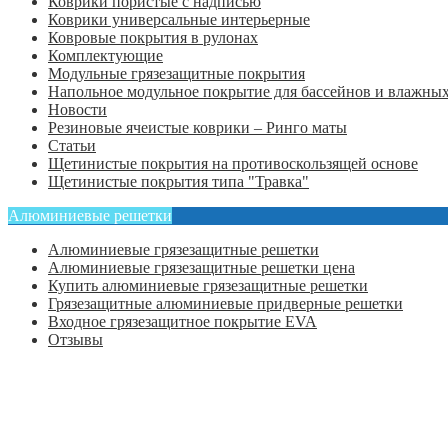
Коврики пористые с надписью
Коврики универсальные интерьерные
Ковровые покрытия в рулонах
Комплектующие
Модульные грязезащитные покрытия
Напольное модульное покрытие для бассейнов и влажных
Новости
Резиновые ячеистые коврики – Ринго маты
Статьи
Щетинистые покрытия на противоскользящей основе
Щетинистые покрытия типа "Травка"
Алюминиевые решетки
Алюминиевые грязезащитные решетки
Алюминиевые грязезащитные решетки цена
Купить алюминиевые грязезащитные решетки
Грязезащитные алюминиевые придверные решетки
Входное грязезащитное покрытие EVA
Отзывы
Главная
Оформить заказ
Статьи
Контакты
Отзывы