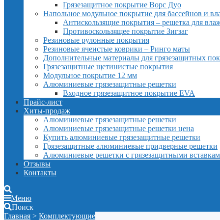
Грязезащитное покрытие Ворс Дуо
Напольное модульное покрытие для бассейнов и в
Антискользящие покрытия – решетка для вл
Противоскользящее покрытие Зигзаг
Резиновые рулонные покрытия
Резиновые ячеистые коврики – Ринго маты
Дополнительные материалы для грязезащитных по
Грязезащитные щетинистые покрытия
Модульное покрытие 12 мм
Алюминиевые грязезащитные решетки
Входное грязезащитное покрытие EVA
Прайс-лист
Хиты-продаж
Алюминиевые грязезащитные решетки
Алюминиевые грязезащитные решетки цена
Купить алюминиевые грязезащитные решетки
Грязезащитные алюминиевые придверные решетки
Алюминиевые решетки с грязезащитными вставка
Отзывы
Контакты
Меню
Поиск
Главная
>
Комплектующие