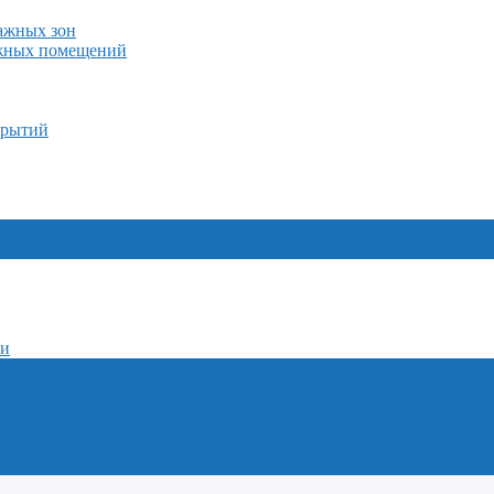
лажных зон
ажных помещений
крытий
ми