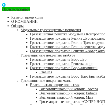
«Позвонить нам»
Каталог продукции
О КОМПАНИИ
Обзоры
Модульные грязезащитные покрытия
Грязезащитная решетка модульная Контролпо
Грязезащитное покрытие Резина Дуо модульн
Грязезащитное покрытие Резина Трио модуль
Грязезащитное покрытие Резина-решетка мод
Грязезащитное покрытие Решетка – ковер ант
Грязезащитные покрытия тамбура
Грязезащитное покрытие Ворс Дуо
Грязезащитное покрытие Решетка-ворс
Грязезащитное покрытие Ворс-алюминий
Главная
Грязезащитное покрытие Ворс Трио (антикабл
Грязезащитные покрытия холла
Влаговпитывающие покрытия
Влаговпитывающий коврик Toscana
Влаговпитывающий коврик Entrada
Влаговпитывающий коврик Mars
Грязезащитные покрытия «СУПЕР НОП