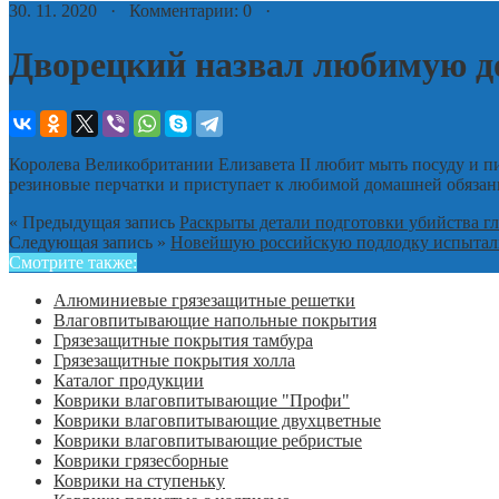
30. 11. 2020 · Комментарии: 0 ·
Дворецкий назвал любимую д
Королева Великобритании Елизавета II любит мыть посуду и п
резиновые перчатки и приступает к любимой домашней обязан
« Предыдущая запись
Раскрыты детали подготовки убийства гл
Следующая запись »
Новейшую российскую подлодку испытал
Смотрите также:
Алюминиевые грязезащитные решетки
Влаговпитывающие напольные покрытия
Грязезащитные покрытия тамбура
Грязезащитные покрытия холла
Каталог продукции
Коврики влаговпитывающие "Профи"
Коврики влаговпитывающие двухцветные
Коврики влаговпитывающие ребристые
Коврики грязесборные
Коврики на ступеньку