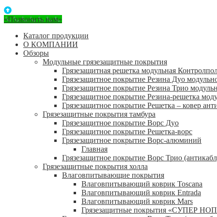
«Позвонить нам»
Каталог продукции
О КОМПАНИИ
Обзоры
Модульные грязезащитные покрытия
Грязезащитная решетка модульная Контролпо
Грязезащитное покрытие Резина Дуо модульн
Грязезащитное покрытие Резина Трио модуль
Грязезащитное покрытие Резина-решетка мод
Грязезащитное покрытие Решетка – ковер ант
Грязезащитные покрытия тамбура
Грязезащитное покрытие Ворс Дуо
Грязезащитное покрытие Решетка-ворс
Грязезащитное покрытие Ворс-алюминий
Главная
Грязезащитное покрытие Ворс Трио (антикабл
Грязезащитные покрытия холла
Влаговпитывающие покрытия
Влаговпитывающий коврик Toscana
Влаговпитывающий коврик Entrada
Влаговпитывающий коврик Mars
Грязезащитные покрытия «СУПЕР НОП