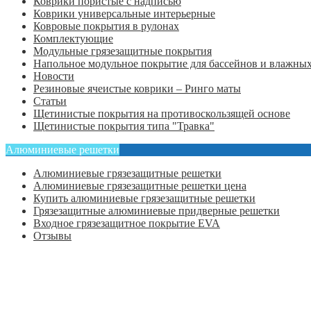
Коврики пористые с надписью
Коврики универсальные интерьерные
Ковровые покрытия в рулонах
Комплектующие
Модульные грязезащитные покрытия
Напольное модульное покрытие для бассейнов и влажных
Новости
Резиновые ячеистые коврики – Ринго маты
Статьи
Щетинистые покрытия на противоскользящей основе
Щетинистые покрытия типа "Травка"
Алюминиевые решетки
Алюминиевые грязезащитные решетки
Алюминиевые грязезащитные решетки цена
Купить алюминиевые грязезащитные решетки
Грязезащитные алюминиевые придверные решетки
Входное грязезащитное покрытие EVA
Отзывы
Главная
Оформить заказ
Статьи
Контакты
Отзывы