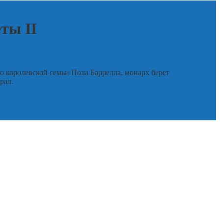
ты II
 королевской семьи Пола Баррелла, монарх берет
рал.