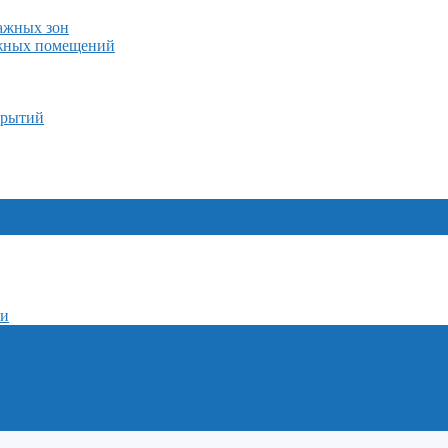
лажных зон
ажных помещений
крытий
ми