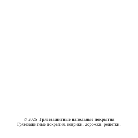
ул. Кусковая, 20
8(499)964-52-51
84999645251@mail.ru
© 2026
Грязезащитные напольные покрытия
Грязезащитные покрытия, коврики, дорожки, решетки.