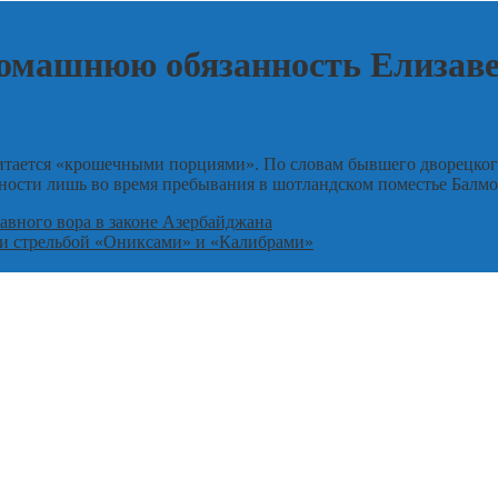
омашнюю обязанность Елизаве
итается «крошечными порциями». По словам бывшего дворецкого
ности лишь во время пребывания в шотландском поместье Балмо
авного вора в законе Азербайджана
и стрельбой «Ониксами» и «Калибрами»