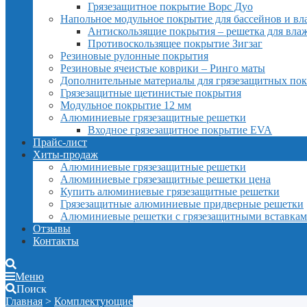
Грязезащитное покрытие Ворс Дуо
Напольное модульное покрытие для бассейнов и в
Антискользящие покрытия – решетка для вл
Противоскользящее покрытие Зигзаг
Резиновые рулонные покрытия
Резиновые ячеистые коврики – Ринго маты
Дополнительные материалы для грязезащитных по
Грязезащитные щетинистые покрытия
Модульное покрытие 12 мм
Алюминиевые грязезащитные решетки
Входное грязезащитное покрытие EVA
Прайс-лист
Хиты-продаж
Алюминиевые грязезащитные решетки
Алюминиевые грязезащитные решетки цена
Купить алюминиевые грязезащитные решетки
Грязезащитные алюминиевые придверные решетки
Алюминиевые решетки с грязезащитными вставка
Отзывы
Контакты
Меню
Поиск
Главная
>
Комплектующие